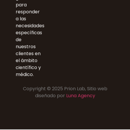
para
responder
a las
necesidades
específicas
de
nuestros
clientes en
el ámbito
científico y
médico.
Copyright © 2025 Prion Lab, Sitio web
diseñado por
Luna Agency