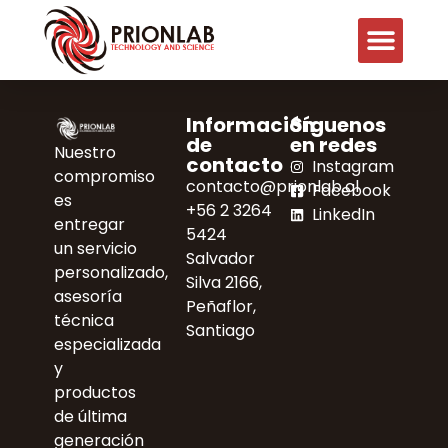
Información
Síguenos
de
en redes
Nuestro
contacto
Instagram
compromiso
contacto@prionlab.cl
Facebook
es
+56 2 3264
LinkedIn
entregar
5424
un servicio
Salvador
personalizado,
Silva 2166,
asesoría
Peñaflor,
técnica
Santiago
especializada
y
productos
de última
generación