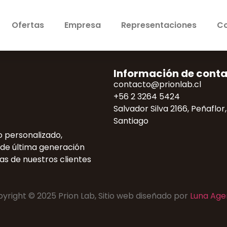
Ofertas
Empresa
Representaciones
Co
Información de cont
contacto@prionlab.cl
+56 2 3264 5424
Salvador Silva 2166, Peñaflor,
Santiago
 personalizado,
 de última generación
as de nuestros clientes
yright © 2025 Prion Lab, Sitio web diseñado por
Luna Age