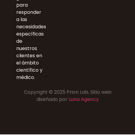
para
responder
a las
necesidades
específicas
de
nuestros
clientes en
el ámbito
científico y
médico.
Copyright © 2025 Prion Lab, Sitio web
diseñado por
Luna Agency