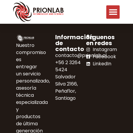
Información
Síguenos
de
en redes
Nuestro
contacto
Instagram
compromiso
contacto@prionlab.cl
Facebook
es
+56 2 3264
LinkedIn
entregar
5424
un servicio
Salvador
personalizado,
Silva 2166,
asesoría
Peñaflor,
técnica
Santiago
especializada
y
productos
de última
generación