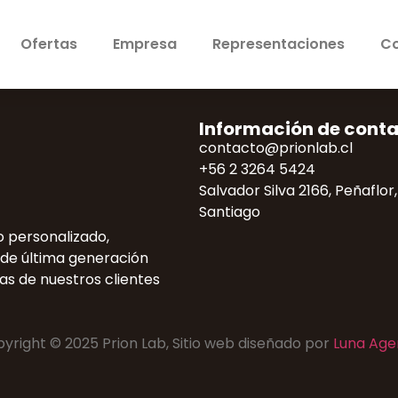
Ofertas
Empresa
Representaciones
Co
Información de cont
contacto@prionlab.cl
+56 2 3264 5424
Salvador Silva 2166, Peñaflor,
Santiago
 personalizado,
 de última generación
as de nuestros clientes
yright © 2025 Prion Lab, Sitio web diseñado por
Luna Age